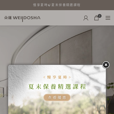
慢享夏時🍃夏末保養精選課程
0
Light your age
探索身心靈平衡的引路者，由內而外全方位健康保
養，是一處結合 SPA×抗老×美容醫學 的療癒聖