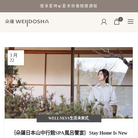
慢享夏時🍃夏末保養精選課程
0
3 月
22
WELLNESS生活未來式
,
從朵薩．感受世界
｛朵薩日本山中行館SPA風呂饗宴｝Stay Home Is New