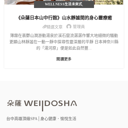
WELLNESS生活未來式
,
從朵薩．感受世界
《朵薩日本山中行館》山水靜謐間的身心靈療癒
管理員
精選文章
薄霧在蓊鬱山澗游動湯泉於溪石竄流潺潺作響大地細微的騷動
更顯山林靜謐在一動一靜中探尋性靈深層的平靜 日本神奈川縣
的「湯河原」便是如此自然豐...
閱讀更多
台中高雄頂級SPA│身心健康．愉悅生活