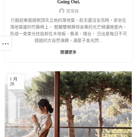
Going Out.
管理員
行館迎東面兩側頂天立地的落地窗，趁天還沒全亮時，安坐在
落地窗邊的竹籐椅上， 輕闔雙眼靜待金黃的光芒傾灑進屋內，
形成一束束光柱投射在木地板、餐桌、矮台， 日出是每日不可
錯過的大自然演繹，滿屋子金光閃...
閱讀更多
1 月
28