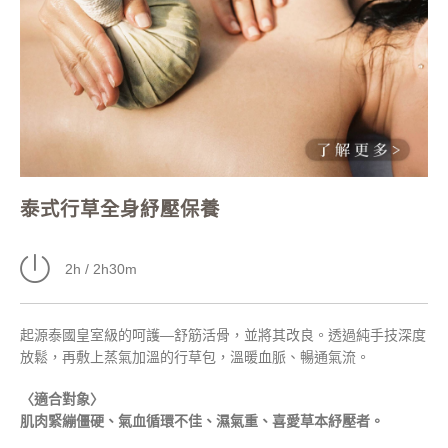
泰式行草全身紓壓保養
2h / 2h30m
起源泰國皇室級的呵護—舒筋活骨，並將其改良。透過純手技深度
放鬆，再敷上蒸氣加溫的行草包，溫暖血脈、暢通氣流。
〈適合對象〉
肌肉緊繃僵硬、氣血循環不佳、濕氣重、喜愛草本紓壓者。