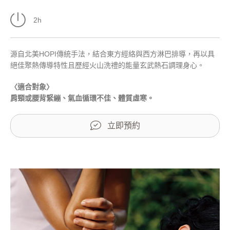
2h
源自北美HOPI傳統手法，結合東方經絡與西方淋巴排導，再以具
絕佳聚熱傳導特性且歷經火山洗禮的能量玄武熱石調理身心。
〈適合對象〉
肩頸或腰背緊繃、氣血循環不佳、體質虛寒。
立即預約