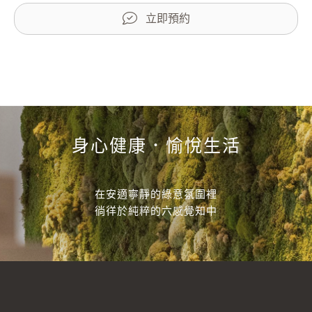
立即預約
身心健康．愉悅生活
在安適寧靜的綠意氛圍裡
徜徉於純粹的六感覺知中