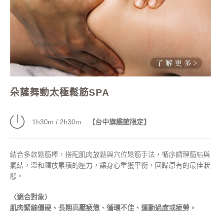
朵薩舞動太極鬆筋SPA
1h30m / 2h30m
【台中旗艦館限定】
結合多款鬆筋棒，搭配肌肉放鬆與穴位鬆筋手法，循序調理筋結與
氣結，溫和釋放累積的壓力，讓身心重獲平衡，回歸原有的最佳狀
態。
〈適合對象〉
肌肉緊繃僵硬、長期高壓疲憊、循環不佳、
運動過度或疲勞
。