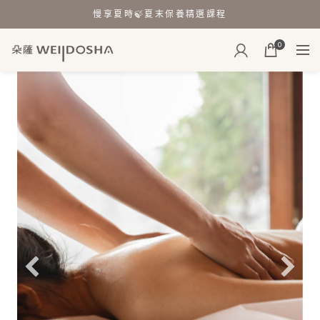
慢享夏時🍃夏末保養精選課程
0