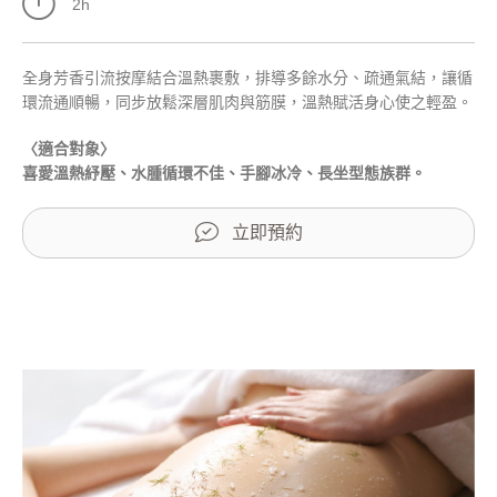
2h
全身芳香引流按摩結合溫熱裹敷，排導多餘水分、疏通氣結，讓循
環流通順暢，同步放鬆深層肌肉與筋膜，溫熱賦活身心使之輕盈。
〈適合對象〉
喜愛溫熱紓壓、水腫循環不佳、手腳冰冷、長坐型態族群。
立即預約