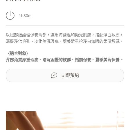
1h30m
以臉部級護理保養背部，選用海鹽溫和拋光肌膚，搭配淨白敷膜，
深層淨化毛孔、淡化暗沉瑕疵，讓美背重拾淨白無暇的柔滑觸感。
〈適合對象〉
背部角質厚重瑕疵、暗沉困擾的族群、婚前保養、夏季美背保養。
立即預約