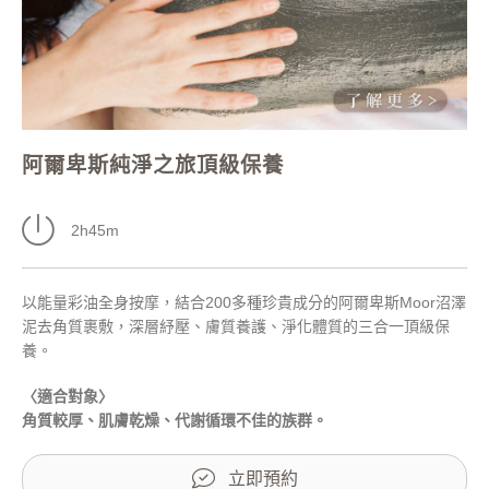
阿爾卑斯純淨之旅頂級保養
2h45m
以能量彩油全身按摩，結合200多種珍貴成分的阿爾卑斯Moor沼澤
泥去角質裹敷，深層紓壓、膚質養護、淨化體質的三合一頂級保
養。
〈適合對象〉
角質較厚、肌膚乾燥、代謝循環不佳的族群。
立即預約