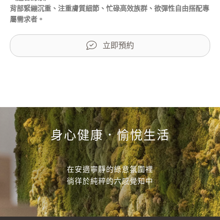
背部緊繃沉重、注重膚質細節、忙碌高效族群、欲彈性自由搭配專
屬需求者。
立即預約
身心健康．愉悅生活
在安適寧靜的綠意氛圍裡
徜徉於純粹的六感覺知中