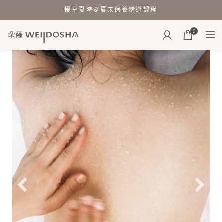
慢享夏時🍃夏末保養精選課程
0