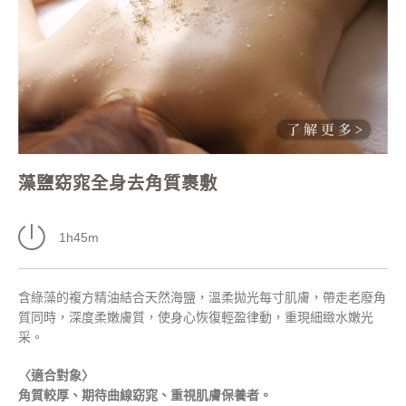
藻鹽窈窕全身去角質裹敷
1h45m
含綠藻的複方精油結合天然海鹽，溫柔拋光每寸肌膚，帶走老廢角
質同時，深度柔嫩膚質，使身心恢復輕盈律動，重現細緻水嫩光
采。
〈適合對象〉
角質較厚、期待曲線窈窕、重視肌膚保養者。