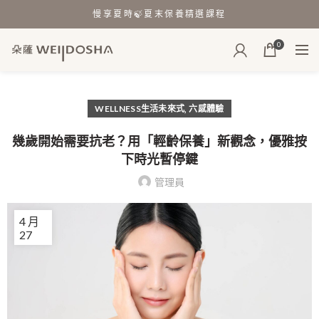
慢享夏時🍃夏末保養精選課程
0
,
WELLNESS生活未來式
六感體驗
幾歲開始需要抗老？用「輕齡保養」新觀念，優雅按
下時光暫停鍵
管理員
4 月
27