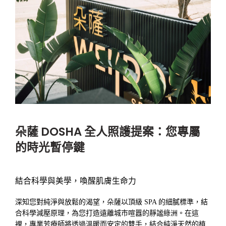
朵薩 DOSHA 全人照護提案：您專屬
的時光暫停鍵
結合科學與美學，喚醒肌膚生命力
深知您對純淨與放鬆的渴望，朵薩以頂級 SPA 的細膩標準，結
合科學減壓原理，為您打造遠離城市喧囂的靜謐綠洲。在這
裡，專業芳療師將透過溫暖而安定的雙手，結合純淨天然的植